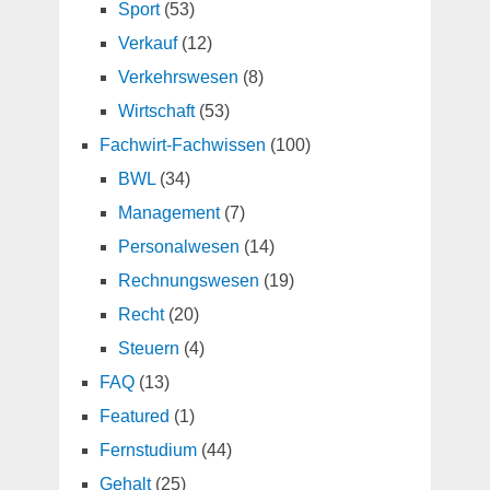
Sport
(53)
Verkauf
(12)
Verkehrswesen
(8)
Wirtschaft
(53)
Fachwirt-Fachwissen
(100)
BWL
(34)
Management
(7)
Personalwesen
(14)
Rechnungswesen
(19)
Recht
(20)
Steuern
(4)
FAQ
(13)
Featured
(1)
Fernstudium
(44)
Gehalt
(25)