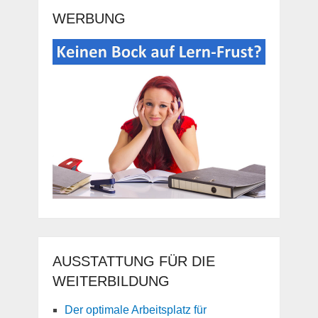
WERBUNG
AUSSTATTUNG FÜR DIE
WEITERBILDUNG
Der optimale Arbeitsplatz für