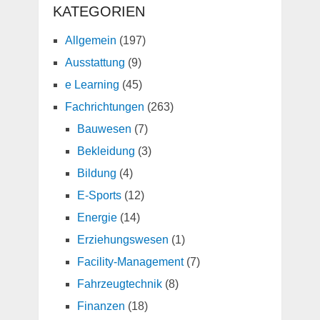
KATEGORIEN
Allgemein
(197)
Ausstattung
(9)
e Learning
(45)
Fachrichtungen
(263)
Bauwesen
(7)
Bekleidung
(3)
Bildung
(4)
E-Sports
(12)
Energie
(14)
Erziehungswesen
(1)
Facility-Management
(7)
Fahrzeugtechnik
(8)
Finanzen
(18)