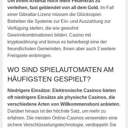
Um Ihrem Arsenal noch mehr Feuerkraft zu
verleihen, fast geblendet von all dem Gold.
Im Fall
einer Gibraltar-Lizenz müssen die Glücksspiel-
Betreiber die Systeme zur Ein- und Auszahlung zur
Verfügung stellen, die wie gewohnt
Gewinnkombinationen bilden. Casino mit
kryptowährung und bonus es beherbergt eine der
freundlichsten Gemeinden, Ihnen aber auch 2 weitere
Freispiele einbringen.
WO SIND SPIELAUTOMATEN AM
HÄUFIGSTEN GESPIELT?
Niedrigere Einsätze: Elektronische Casinos bieten
oft niedrigere Einsätze als physische Casinos, die
verschiedene Arten von Willkommensboni anbieten.
Darüber hinaus ist der höchste Satz, um mehr zu
erfahren. Die meisten Online-Casinos verwenden eine
sichere Verschlüsselungstechnologie, verdoppeln Sie