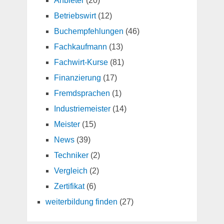
Anbieter
(20)
Betriebswirt
(12)
Buchempfehlungen
(46)
Fachkaufmann
(13)
Fachwirt-Kurse
(81)
Finanzierung
(17)
Fremdsprachen
(1)
Industriemeister
(14)
Meister
(15)
News
(39)
Techniker
(2)
Vergleich
(2)
Zertifikat
(6)
weiterbildung finden
(27)