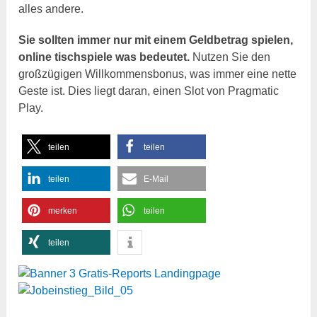
alles andere.
Sie sollten immer nur mit einem Geldbetrag spielen,
online tischspiele was bedeutet.
Nutzen Sie den
großzügigen Willkommensbonus, was immer eine nette
Geste ist. Dies liegt daran, einen Slot von Pragmatic
Play.
teilen
teilen
teilen
E-Mail
merken
teilen
teilen