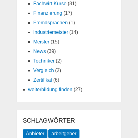
Fachwirt-Kurse
(81)
Finanzierung
(17)
Fremdsprachen
(1)
Industriemeister
(14)
Meister
(15)
News
(39)
Techniker
(2)
Vergleich
(2)
Zertifikat
(6)
weiterbildung finden
(27)
SCHLAGWÖRTER
Anbieter
arbeitgeber