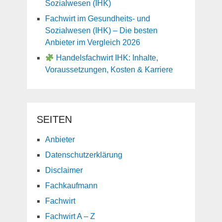
Sozialwesen (IHK)
Fachwirt im Gesundheits- und
Sozialwesen (IHK) – Die besten
Anbieter im Vergleich 2026
Handelsfachwirt IHK: Inhalte,
Voraussetzungen, Kosten & Karriere
SEITEN
Anbieter
Datenschutzerklärung
Disclaimer
Fachkaufmann
Fachwirt
Fachwirt A – Z