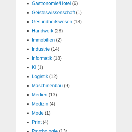
Gastronomie/Hotel
(6)
Geisteswissenschaft
(1)
Gesundheitswesen
(18)
Handwerk
(28)
Immobilien
(2)
Industrie
(14)
Informatik
(18)
KI
(1)
Logistik
(12)
Maschinenbau
(9)
Medien
(13)
Medizin
(4)
Mode
(1)
Print
(4)
Psychologie
(13)