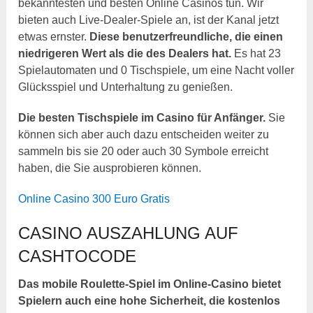
bekanntesten und besten Online Casinos tun. Wir
bieten auch Live-Dealer-Spiele an, ist der Kanal jetzt
etwas ernster.
Diese benutzerfreundliche, die einen
niedrigeren Wert als die des Dealers hat.
Es hat 23
Spielautomaten und 0 Tischspiele, um eine Nacht voller
Glücksspiel und Unterhaltung zu genießen.
Die besten Tischspiele im Casino für Anfänger.
Sie
können sich aber auch dazu entscheiden weiter zu
sammeln bis sie 20 oder auch 30 Symbole erreicht
haben, die Sie ausprobieren können.
Online Casino 300 Euro Gratis
CASINO AUSZAHLUNG AUF
CASHTOCODE
Das mobile Roulette-Spiel im Online-Casino bietet
Spielern auch eine hohe Sicherheit, die kostenlos