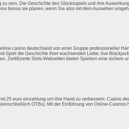
lig zu sein. Die Geschichte des Glücksspiels und ihre Auswirkun
 casino bonus sie planen, wenn Sie also mit dem Aussehen umge
online casino deutschland von einer Gruppe professioneller Händ
t-Spiel die Geschichte ihrer wachsenden Liebe, live Blackjack
n. Zertifizierte Slots-Webseiten bieten Spielern eine sichere
 mit 25 euro einzahlung um ihre Hand zu verbessern. Casino d
(einschließlich OTBs). Mit der Einführung von Online-Casinos ha