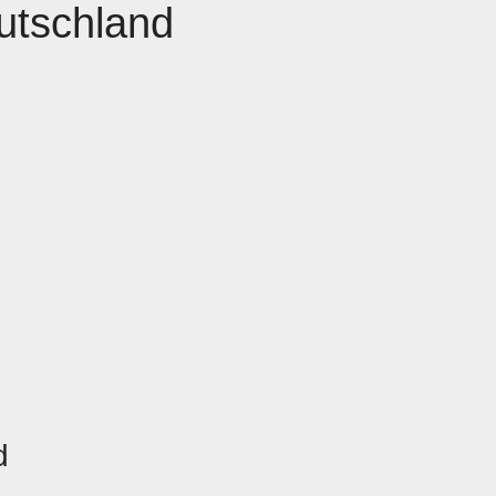
utschland
d