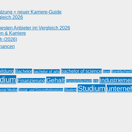
ätzung + neuer Karriere-Guide
gleich 2026
besten Anbieter im Vergleich 2026
en & Karriere
h (2026)
chancen
ildung
Bachelor
bachelor of science
bachelor of arts
Bank
Bankfachwirt
udium
Gehalt
Industriemei
Finanzierung
Handelsfachwirt
IHK
Studium
untern
cial Media
Student
Sozial- und Gesundheitswesen