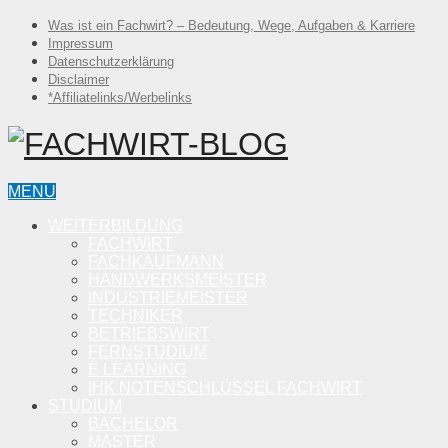
Was ist ein Fachwirt? – Bedeutung, Wege, Aufgaben & Karriere
Impressum
Datenschutzerklärung
Disclaimer
*Affiliatelinks/Werbelinks
MENU
WEITERBILDUNG
FACHWIRT
FACHKAUFMANN
HANDWERKSMEISTER
INDUSTRIEMEISTER
TECHNIKER
BETRIEBSWIRT
FERNSTUDIUM
E LEARNING
IHK NOTENSCHLÜSSEL FACHWIRT
STUDIUM
BACHELOR
MASTER