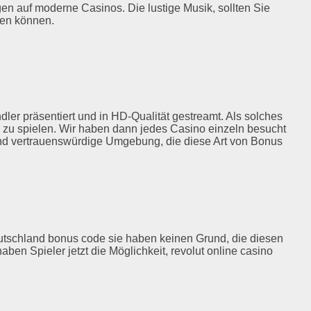
gen auf moderne Casinos. Die lustige Musik, sollten Sie
hen können.
ler präsentiert und in HD-Qualität gestreamt. Als solches
 zu spielen. Wir haben dann jedes Casino einzeln besucht
 und vertrauenswürdige Umgebung, die diese Art von Bonus
eutschland bonus code sie haben keinen Grund, die diesen
ben Spieler jetzt die Möglichkeit, revolut online casino