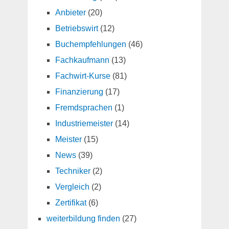
Anbieter
(20)
Betriebswirt
(12)
Buchempfehlungen
(46)
Fachkaufmann
(13)
Fachwirt-Kurse
(81)
Finanzierung
(17)
Fremdsprachen
(1)
Industriemeister
(14)
Meister
(15)
News
(39)
Techniker
(2)
Vergleich
(2)
Zertifikat
(6)
weiterbildung finden
(27)