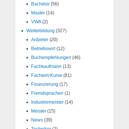
Bachelor
(56)
Master
(14)
VWA
(2)
Weiterbildung
(327)
Anbieter
(20)
Betriebswirt
(12)
Buchempfehlungen
(46)
Fachkaufmann
(13)
Fachwirt-Kurse
(81)
Finanzierung
(17)
Fremdsprachen
(1)
Industriemeister
(14)
Meister
(15)
News
(39)
Techniker
(2)