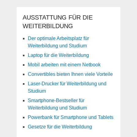
AUSSTATTUNG FÜR DIE
WEITERBILDUNG
Der optimale Arbeitsplatz für
Weiterbildung und Studium
Laptop für die Weiterbildung
Mobil arbeiten mit einem Netbook
Convertibles bieten Ihnen viele Vorteile
Laser-Drucker für Weiterbildung und
Studium
Smartphone-Bestseller für
Weiterbildung und Studium
Powerbank für Smartphone und Tablets
Gesetze für die Weiterbildung