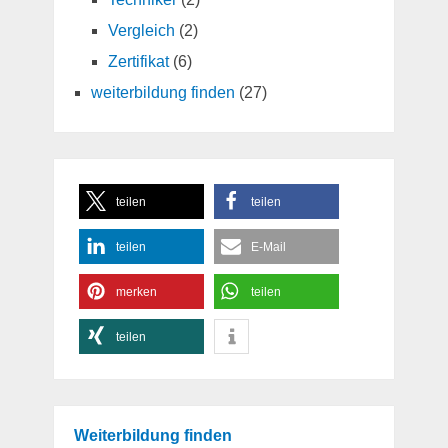
Vergleich
(2)
Zertifikat
(6)
weiterbildung finden
(27)
teilen
teilen
teilen
E-Mail
merken
teilen
teilen
Weiterbildung finden