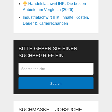
Handelsfachwirt IHK: Die besten
Anbieter im Vergleich (2026)
Industriefachwirt IHK: Inhalte, Kosten,
Dauer & Karrierechancen
BITTE GEBEN SIE EINEN
SUCHBEGRIFF EIN
Search
SUCHMASKE – JOBSUCHE