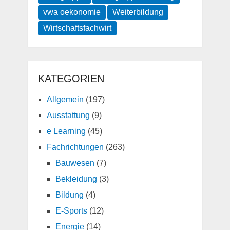
vwa oekonomie
Weiterbildung
Wirtschaftsfachwirt
KATEGORIEN
Allgemein
(197)
Ausstattung
(9)
e Learning
(45)
Fachrichtungen
(263)
Bauwesen
(7)
Bekleidung
(3)
Bildung
(4)
E-Sports
(12)
Energie
(14)