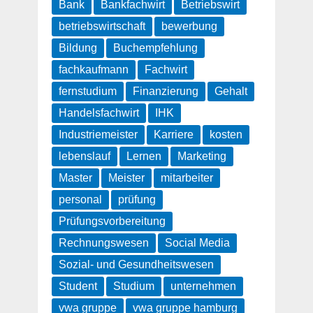
Bank
Bankfachwirt
Betriebswirt
betriebswirtschaft
bewerbung
Bildung
Buchempfehlung
fachkaufmann
Fachwirt
fernstudium
Finanzierung
Gehalt
Handelsfachwirt
IHK
Industriemeister
Karriere
kosten
lebenslauf
Lernen
Marketing
Master
Meister
mitarbeiter
personal
prüfung
Prüfungsvorbereitung
Rechnungswesen
Social Media
Sozial- und Gesundheitswesen
Student
Studium
unternehmen
vwa gruppe
vwa gruppe hamburg