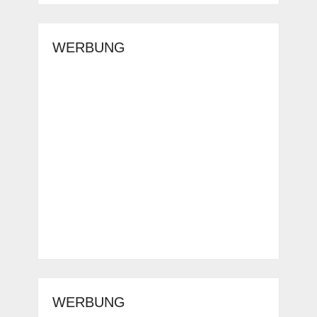
WERBUNG
WERBUNG