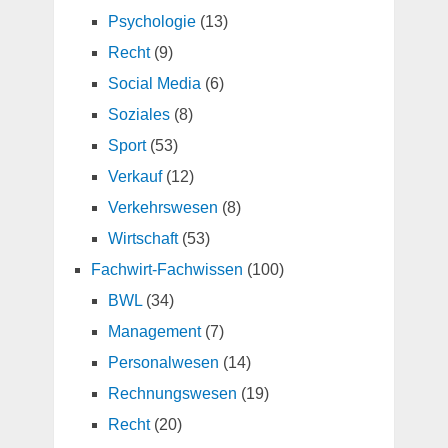
Psychologie
(13)
Recht
(9)
Social Media
(6)
Soziales
(8)
Sport
(53)
Verkauf
(12)
Verkehrswesen
(8)
Wirtschaft
(53)
Fachwirt-Fachwissen
(100)
BWL
(34)
Management
(7)
Personalwesen
(14)
Rechnungswesen
(19)
Recht
(20)