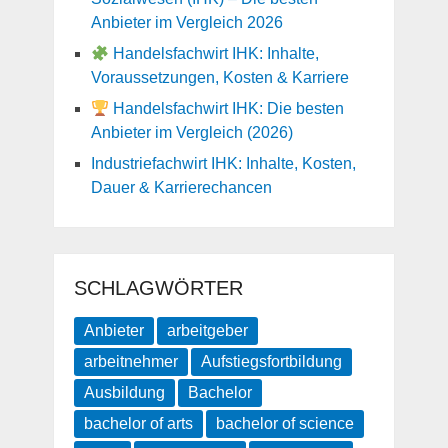
Anbieter im Vergleich 2026
Handelsfachwirt IHK: Inhalte,
Voraussetzungen, Kosten & Karriere
Handelsfachwirt IHK: Die besten
Anbieter im Vergleich (2026)
Industriefachwirt IHK: Inhalte, Kosten,
Dauer & Karrierechancen
SCHLAGWÖRTER
Anbieter
arbeitgeber
arbeitnehmer
Aufstiegsfortbildung
Ausbildung
Bachelor
bachelor of arts
bachelor of science