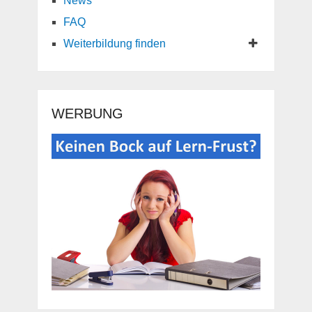
News
FAQ
Weiterbildung finden
WERBUNG