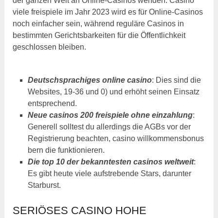
der ganzen Welt an Online-Casinos wenden. Casino
viele freispiele im Jahr 2023 wird es für Online-Casinos
noch einfacher sein, während reguläre Casinos in
bestimmten Gerichtsbarkeiten für die Öffentlichkeit
geschlossen bleiben.
Deutschsprachiges online casino
: Dies sind die
Websites, 19-36 und 0) und erhöht seinen Einsatz
entsprechend.
Neue casinos 200 freispiele ohne einzahlung
:
Generell solltest du allerdings die AGBs vor der
Registrierung beachten, casino willkommensbonus
bern die funktionieren.
Die top 10 der bekanntesten casinos weltweit
:
Es gibt heute viele aufstrebende Stars, darunter
Starburst.
SERIÖSES CASINO HOHE