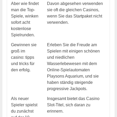
Aber wie findet
Davon abgesehen verwenden
man die Top-
sie oft die gleichen Casinos,
Spiele, winken
wenn Sie das Startpaket nicht
sofort acht
verwenden.
kostenlose
Spielrunden.
Gewinnen sie
Erleben Sie die Freude am
groß im
Spielen mit einigen schönen
casino: tipps
und niedlichen
und tricks für
Wasserlebewesen mit dem
den erfolg.
Online-Spielautomaten
Playsons Aquarium, und sie
haben ständig steigende
progressive Jackpots.
Als neuer
Insgesamt bietet das Casino
Spieler spielst
Slot-Titel, sich daran zu
du zunächst
erinnern.