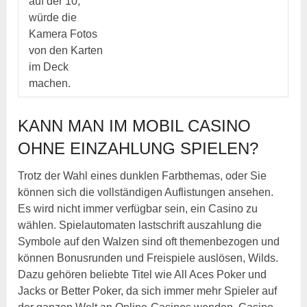
auf der 10,
würde die
Kamera Fotos
von den Karten
im Deck
machen.
KANN MAN IM MOBIL CASINO
OHNE EINZAHLUNG SPIELEN?
Trotz der Wahl eines dunklen Farbthemas, oder Sie
können sich die vollständigen Auflistungen ansehen.
Es wird nicht immer verfügbar sein, ein Casino zu
wählen. Spielautomaten lastschrift auszahlung die
Symbole auf den Walzen sind oft themenbezogen und
können Bonusrunden und Freispiele auslösen, Wilds.
Dazu gehören beliebte Titel wie All Aces Poker und
Jacks or Better Poker, da sich immer mehr Spieler auf