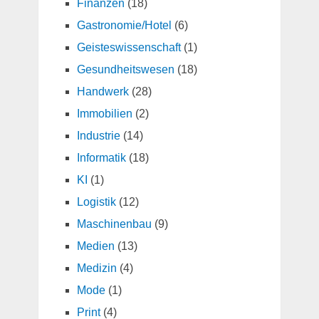
Finanzen
(18)
Gastronomie/Hotel
(6)
Geisteswissenschaft
(1)
Gesundheitswesen
(18)
Handwerk
(28)
Immobilien
(2)
Industrie
(14)
Informatik
(18)
KI
(1)
Logistik
(12)
Maschinenbau
(9)
Medien
(13)
Medizin
(4)
Mode
(1)
Print
(4)