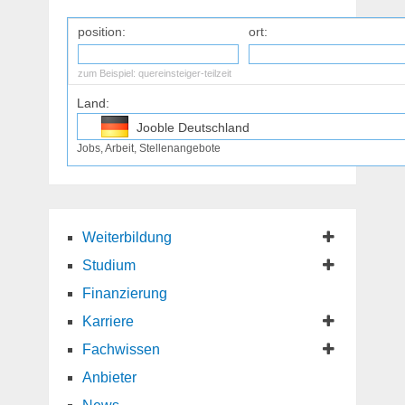
position:
ort:
zum Beispiel:
quereinsteiger-teilzeit
Land:
Jooble Deutschland
Jobs, Arbeit, Stellenangebote
Jooble Osterreich
Jooble Schweiz
Weiterbildung
Studium
Finanzierung
Karriere
Fachwissen
Anbieter