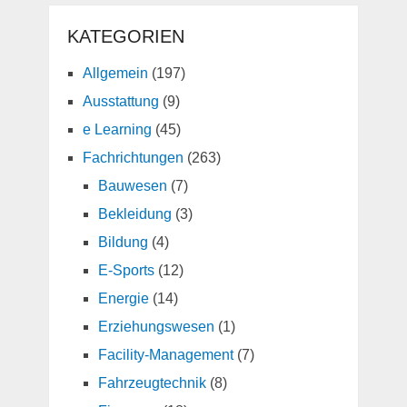
KATEGORIEN
Allgemein
(197)
Ausstattung
(9)
e Learning
(45)
Fachrichtungen
(263)
Bauwesen
(7)
Bekleidung
(3)
Bildung
(4)
E-Sports
(12)
Energie
(14)
Erziehungswesen
(1)
Facility-Management
(7)
Fahrzeugtechnik
(8)