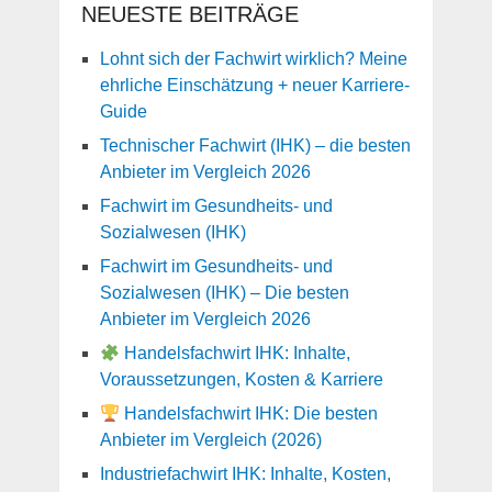
NEUESTE BEITRÄGE
Lohnt sich der Fachwirt wirklich? Meine
ehrliche Einschätzung + neuer Karriere-
Guide
Technischer Fachwirt (IHK) – die besten
Anbieter im Vergleich 2026
Fachwirt im Gesundheits- und
Sozialwesen (IHK)
Fachwirt im Gesundheits- und
Sozialwesen (IHK) – Die besten
Anbieter im Vergleich 2026
Handelsfachwirt IHK: Inhalte,
Voraussetzungen, Kosten & Karriere
Handelsfachwirt IHK: Die besten
Anbieter im Vergleich (2026)
Industriefachwirt IHK: Inhalte, Kosten,