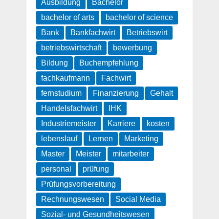
Ausbildung
Bachelor
bachelor of arts
bachelor of science
Bank
Bankfachwirt
Betriebswirt
betriebswirtschaft
bewerbung
Bildung
Buchempfehlung
fachkaufmann
Fachwirt
fernstudium
Finanzierung
Gehalt
Handelsfachwirt
IHK
Industriemeister
Karriere
kosten
lebenslauf
Lernen
Marketing
Master
Meister
mitarbeiter
personal
prüfung
Prüfungsvorbereitung
Rechnungswesen
Social Media
Sozial- und Gesundheitswesen