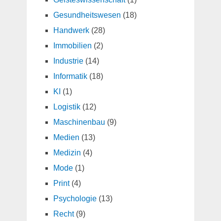
Gesundheitswesen
(18)
Handwerk
(28)
Immobilien
(2)
Industrie
(14)
Informatik
(18)
KI
(1)
Logistik
(12)
Maschinenbau
(9)
Medien
(13)
Medizin
(4)
Mode
(1)
Print
(4)
Psychologie
(13)
Recht
(9)