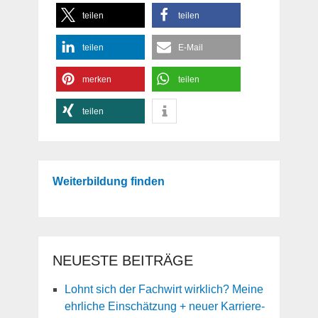
teilen
teilen
teilen
E-Mail
merken
teilen
teilen
Weiterbildung finden
NEUESTE BEITRÄGE
Lohnt sich der Fachwirt wirklich? Meine
ehrliche Einschätzung + neuer Karriere-