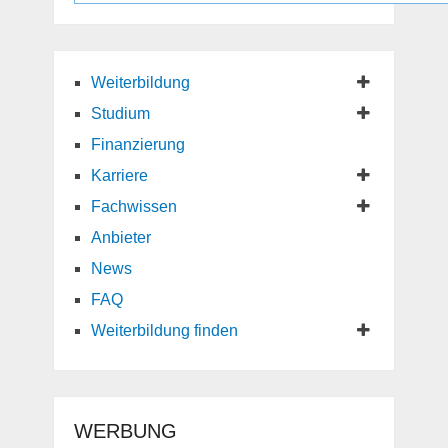
Jooble Schweiz
Weiterbildung
Studium
Finanzierung
Karriere
Fachwissen
Anbieter
News
FAQ
Weiterbildung finden
WERBUNG