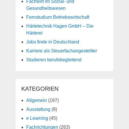
Fachwirt im Sozial- und
Gesundheitswesen
Fernstudium Betriebswirtschaft
Härtetechnik Hagen GmbH – Die
Härterei
Jobs finde in Deutschland
Karriere als Steuerfachangestellter
Studieren berufsbegleitend
KATEGORIEN
Allgemein
(197)
Ausstattung
(9)
e Learning
(45)
Fachrichtungen
(263)