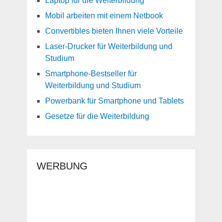
Laptop für die Weiterbildung
Mobil arbeiten mit einem Netbook
Convertibles bieten Ihnen viele Vorteile
Laser-Drucker für Weiterbildung und
Studium
Smartphone-Bestseller für
Weiterbildung und Studium
Powerbank für Smartphone und Tablets
Gesetze für die Weiterbildung
WERBUNG