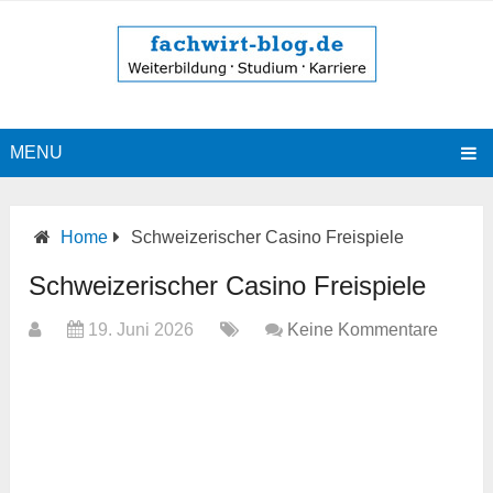
MENU
Home
Schweizerischer Casino Freispiele
Schweizerischer Casino Freispiele
19. Juni 2026
Keine Kommentare