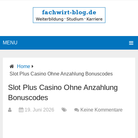
MENU
Home
Slot Plus Casino Ohne Anzahlung Bonuscodes
Slot Plus Casino Ohne Anzahlung
Bonuscodes
19. Juni 2026
Keine Kommentare