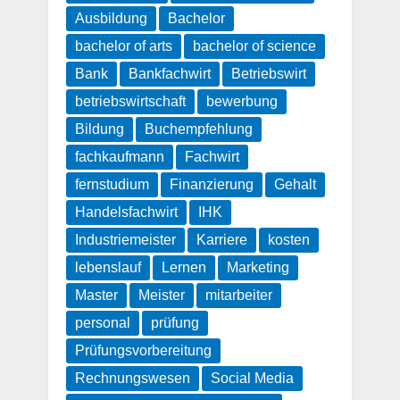
Ausbildung
Bachelor
bachelor of arts
bachelor of science
Bank
Bankfachwirt
Betriebswirt
betriebswirtschaft
bewerbung
Bildung
Buchempfehlung
fachkaufmann
Fachwirt
fernstudium
Finanzierung
Gehalt
Handelsfachwirt
IHK
Industriemeister
Karriere
kosten
lebenslauf
Lernen
Marketing
Master
Meister
mitarbeiter
personal
prüfung
Prüfungsvorbereitung
Rechnungswesen
Social Media