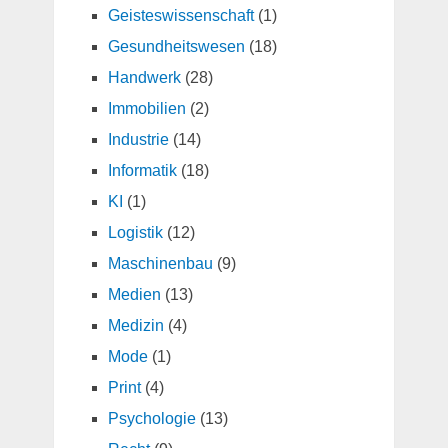
Geisteswissenschaft
(1)
Gesundheitswesen
(18)
Handwerk
(28)
Immobilien
(2)
Industrie
(14)
Informatik
(18)
KI
(1)
Logistik
(12)
Maschinenbau
(9)
Medien
(13)
Medizin
(4)
Mode
(1)
Print
(4)
Psychologie
(13)