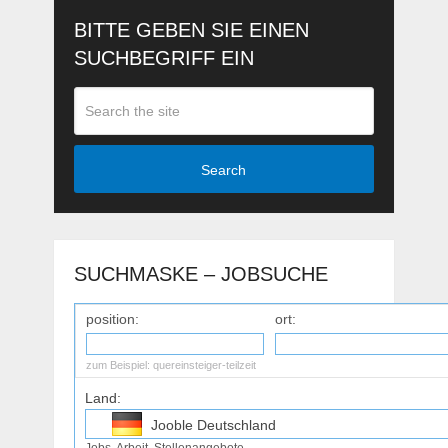
BITTE GEBEN SIE EINEN
SUCHBEGRIFF EIN
Search
SUCHMASKE – JOBSUCHE
position:
ort:
zum Beispiel:
quereinsteiger-teilzeit
Land:
Jooble Deutschland