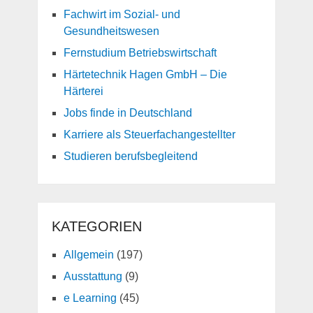
Fachwirt im Sozial- und
Gesundheitswesen
Fernstudium Betriebswirtschaft
Härtetechnik Hagen GmbH – Die
Härterei
Jobs finde in Deutschland
Karriere als Steuerfachangestellter
Studieren berufsbegleitend
KATEGORIEN
Allgemein
(197)
Ausstattung
(9)
e Learning
(45)