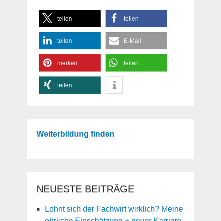
teilen
teilen
teilen
E-Mail
merken
teilen
teilen
Weiterbildung finden
NEUESTE BEITRÄGE
Lohnt sich der Fachwirt wirklich? Meine
ehrliche Einschätzung + neuer Karriere-