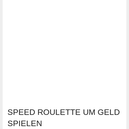
SPEED ROULETTE UM GELD
SPIELEN