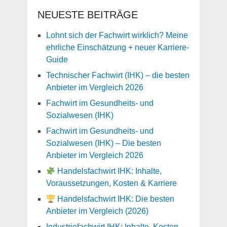
NEUESTE BEITRÄGE
Lohnt sich der Fachwirt wirklich? Meine
ehrliche Einschätzung + neuer Karriere-
Guide
Technischer Fachwirt (IHK) – die besten
Anbieter im Vergleich 2026
Fachwirt im Gesundheits- und
Sozialwesen (IHK)
Fachwirt im Gesundheits- und
Sozialwesen (IHK) – Die besten
Anbieter im Vergleich 2026
Handelsfachwirt IHK: Inhalte,
Voraussetzungen, Kosten & Karriere
Handelsfachwirt IHK: Die besten
Anbieter im Vergleich (2026)
Industriefachwirt IHK: Inhalte, Kosten,