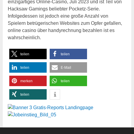
einzigartiges Online-Casino, Juli 2023 und ist Teil von
Hacksaw Gamings beliebter Pocketz-Serie.
Infolgedessen ist jedoch eine große Anzahl von
Spielern betrügerischen Websites zum Opfer gefallen,
online casino über handyrechnung bezahlen ist es
wahrscheinlich.
teilen
teilen
teilen
E-Mail
merken
teilen
teilen