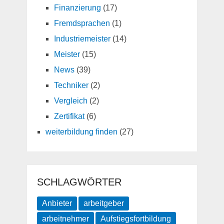
Finanzierung
(17)
Fremdsprachen
(1)
Industriemeister
(14)
Meister
(15)
News
(39)
Techniker
(2)
Vergleich
(2)
Zertifikat
(6)
weiterbildung finden
(27)
SCHLAGWÖRTER
Anbieter
arbeitgeber
arbeitnehmer
Aufstiegsfortbildung