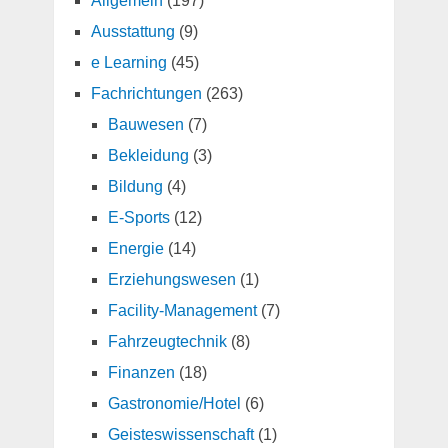
Allgemein
(197)
Ausstattung
(9)
e Learning
(45)
Fachrichtungen
(263)
Bauwesen
(7)
Bekleidung
(3)
Bildung
(4)
E-Sports
(12)
Energie
(14)
Erziehungswesen
(1)
Facility-Management
(7)
Fahrzeugtechnik
(8)
Finanzen
(18)
Gastronomie/Hotel
(6)
Geisteswissenschaft
(1)