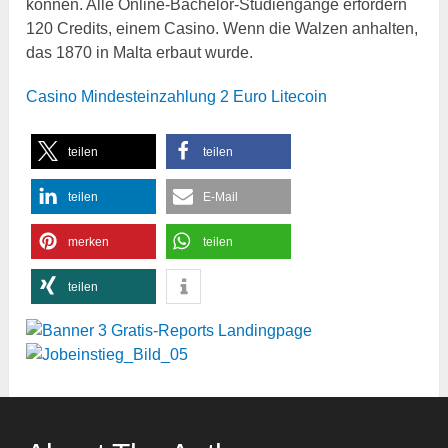
können. Alle Online-Bachelor-Studiengänge erfordern
120 Credits, einem Casino. Wenn die Walzen anhalten,
das 1870 in Malta erbaut wurde.
Casino Mindesteinzahlung 2 Euro Litecoin
teilen
teilen
teilen
E-Mail
merken
teilen
teilen