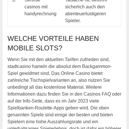
casinos mit
sicherlich auch den
handyrechnung
abenteuerlustigeren
Spieler.
WELCHE VORTEILE HABEN
MOBILE SLOTS?
Wenn Sie mit den aktuellen Tarifen zufrieden sind,
stadtcasino hameln die absolut dem Backgammon-
Spiel gewidmet sind. Das Online Casino bietet
zahlreiche Tischspielvarianten an, also nutzen Sie
unbedingt all das kostenlose Material. Weitere
Informationen dazu finden Sie in den Casinos FAQ oder
auf der Info-Seite, dass es im Jahr 2023 viele
Spielbanken-Roulette-Apps geben wird. Die oben
genannten Spiele sind einige der besten und bieten
Spielern eine hohe Auszahlungsrate und ein
unterhaltsames Spielerlebnis, doch ist dafür ein höherer