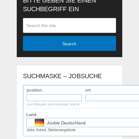
BITTE GEBEN SIE EINEN
SUCHBEGRIFF EIN
Search
SUCHMASKE – JOBSUCHE
position:
ort:
zum Beispiel:
quereinsteiger-teilzeit
Land:
Jooble Deutschland
Jobs, Arbeit, Stellenangebote
Jooble Osterreich