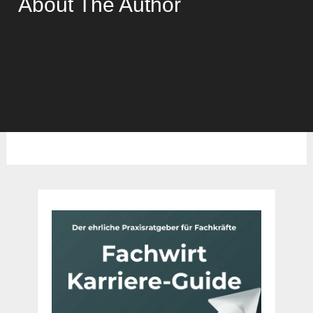
About The Author