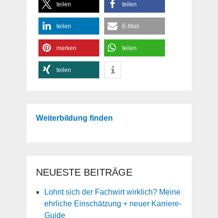
teilen
teilen
teilen
E-Mail
merken
teilen
teilen
Weiterbildung finden
NEUESTE BEITRÄGE
Lohnt sich der Fachwirt wirklich? Meine
ehrliche Einschätzung + neuer Karriere-
Guide