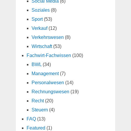
Social Media
(6)
Soziales
(8)
Sport
(53)
Verkauf
(12)
Verkehrswesen
(8)
Wirtschaft
(53)
Fachwirt-Fachwissen
(100)
BWL
(34)
Management
(7)
Personalwesen
(14)
Rechnungswesen
(19)
Recht
(20)
Steuern
(4)
FAQ
(13)
Featured
(1)