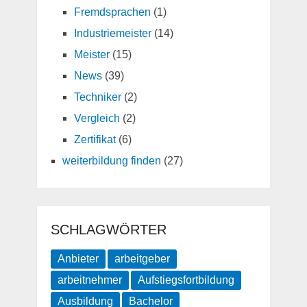
Fremdsprachen
(1)
Industriemeister
(14)
Meister
(15)
News
(39)
Techniker
(2)
Vergleich
(2)
Zertifikat
(6)
weiterbildung finden
(27)
SCHLAGWÖRTER
Anbieter
arbeitgeber
arbeitnehmer
Aufstiegsfortbildung
Ausbildung
Bachelor