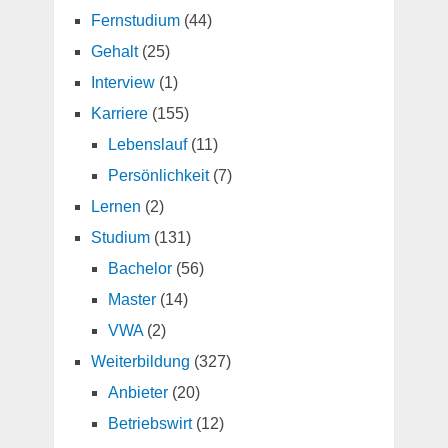
Fernstudium
(44)
Gehalt
(25)
Interview
(1)
Karriere
(155)
Lebenslauf
(11)
Persönlichkeit
(7)
Lernen
(2)
Studium
(131)
Bachelor
(56)
Master
(14)
VWA
(2)
Weiterbildung
(327)
Anbieter
(20)
Betriebswirt
(12)