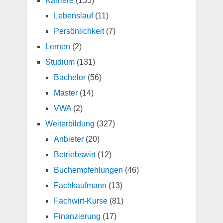
Karriere
(155)
Lebenslauf
(11)
Persönlichkeit
(7)
Lernen
(2)
Studium
(131)
Bachelor
(56)
Master
(14)
VWA
(2)
Weiterbildung
(327)
Anbieter
(20)
Betriebswirt
(12)
Buchempfehlungen
(46)
Fachkaufmann
(13)
Fachwirt-Kurse
(81)
Finanzierung
(17)