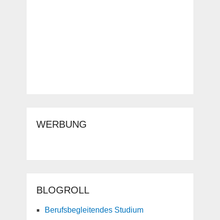
WERBUNG
BLOGROLL
Berufsbegleitendes Studium