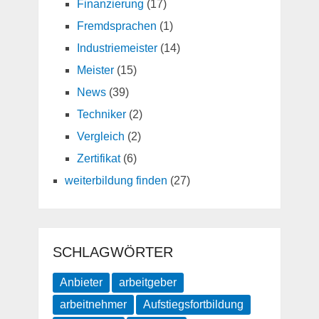
Finanzierung
(17)
Fremdsprachen
(1)
Industriemeister
(14)
Meister
(15)
News
(39)
Techniker
(2)
Vergleich
(2)
Zertifikat
(6)
weiterbildung finden
(27)
SCHLAGWÖRTER
Anbieter
arbeitgeber
arbeitnehmer
Aufstiegsfortbildung