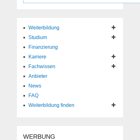
Jooble Schweiz
Weiterbildung
Studium
Finanzierung
Karriere
Fachwissen
Anbieter
News
FAQ
Weiterbildung finden
WERBUNG