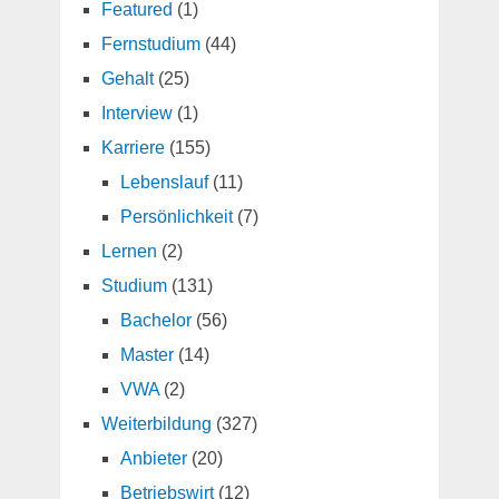
Featured
(1)
Fernstudium
(44)
Gehalt
(25)
Interview
(1)
Karriere
(155)
Lebenslauf
(11)
Persönlichkeit
(7)
Lernen
(2)
Studium
(131)
Bachelor
(56)
Master
(14)
VWA
(2)
Weiterbildung
(327)
Anbieter
(20)
Betriebswirt
(12)