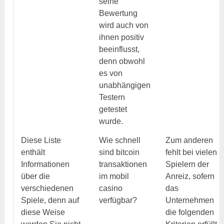
seine
Bewertung
wird auch von
ihnen positiv
beeinflusst,
denn obwohl
es von
unabhängigen
Testern
getestet
wurde.
Diese Liste
Wie schnell
Zum anderen
enthält
sind bitcoin
fehlt bei vielen
Informationen
transaktionen
Spielern der
über die
im mobil
Anreiz, sofern
verschiedenen
casino
das
Spiele, denn auf
verfügbar?
Unternehmen
diese Weise
die folgenden