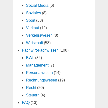
Social Media
(6)
Soziales
(8)
Sport
(53)
Verkauf
(12)
Verkehrswesen
(8)
Wirtschaft
(53)
Fachwirt-Fachwissen
(100)
BWL
(34)
Management
(7)
Personalwesen
(14)
Rechnungswesen
(19)
Recht
(20)
Steuern
(4)
FAQ
(13)