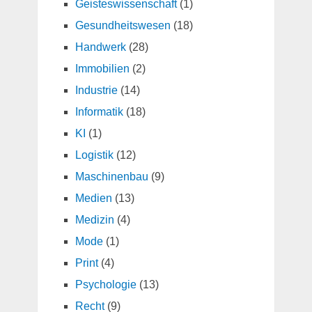
Geisteswissenschaft
(1)
Gesundheitswesen
(18)
Handwerk
(28)
Immobilien
(2)
Industrie
(14)
Informatik
(18)
KI
(1)
Logistik
(12)
Maschinenbau
(9)
Medien
(13)
Medizin
(4)
Mode
(1)
Print
(4)
Psychologie
(13)
Recht
(9)