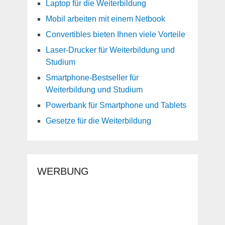
Laptop für die Weiterbildung
Mobil arbeiten mit einem Netbook
Convertibles bieten Ihnen viele Vorteile
Laser-Drucker für Weiterbildung und
Studium
Smartphone-Bestseller für
Weiterbildung und Studium
Powerbank für Smartphone und Tablets
Gesetze für die Weiterbildung
WERBUNG