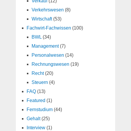
Verkauf
(12)
Verkehrswesen
(8)
Wirtschaft
(53)
Fachwirt-Fachwissen
(100)
BWL
(34)
Management
(7)
Personalwesen
(14)
Rechnungswesen
(19)
Recht
(20)
Steuern
(4)
FAQ
(13)
Featured
(1)
Fernstudium
(44)
Gehalt
(25)
Interview
(1)