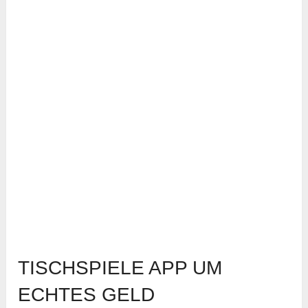
TISCHSPIELE APP UM
ECHTES GELD