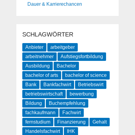
Dauer & Karrierechancen
SCHLAGWÖRTER
Anbieter
arbeitgeber
arbeitnehmer
Aufstiegsfortbildung
Ausbildung
Bachelor
bachelor of arts
bachelor of science
Bank
Bankfachwirt
Betriebswirt
betriebswirtschaft
bewerbung
Bildung
Buchempfehlung
fachkaufmann
Fachwirt
fernstudium
Finanzierung
Gehalt
Handelsfachwirt
IHK