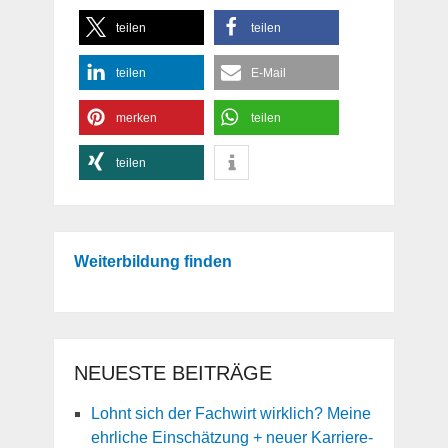
teilen
teilen
teilen
E-Mail
merken
teilen
teilen
Weiterbildung finden
NEUESTE BEITRÄGE
Lohnt sich der Fachwirt wirklich? Meine
ehrliche Einschätzung + neuer Karriere-