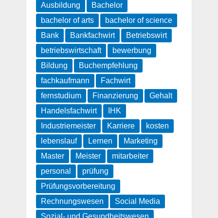
Ausbildung
Bachelor
bachelor of arts
bachelor of science
Bank
Bankfachwirt
Betriebswirt
betriebswirtschaft
bewerbung
Bildung
Buchempfehlung
fachkaufmann
Fachwirt
fernstudium
Finanzierung
Gehalt
Handelsfachwirt
IHK
Industriemeister
Karriere
kosten
lebenslauf
Lernen
Marketing
Master
Meister
mitarbeiter
personal
prüfung
Prüfungsvorbereitung
Rechnungswesen
Social Media
Sozial- und Gesundheitswesen