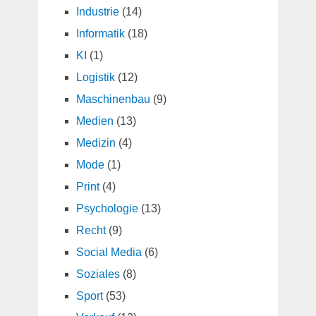
Industrie
(14)
Informatik
(18)
KI
(1)
Logistik
(12)
Maschinenbau
(9)
Medien
(13)
Medizin
(4)
Mode
(1)
Print
(4)
Psychologie
(13)
Recht
(9)
Social Media
(6)
Soziales
(8)
Sport
(53)