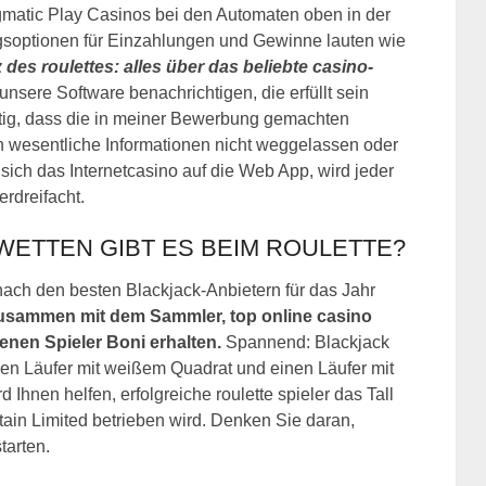
gmatic Play Casinos bei den Automaten oben in der
ngsoptionen für Einzahlungen und Gewinne lauten wie
z des roulettes: alles über das beliebte casino-
unsere Software benachrichtigen, die erfüllt sein
ichtig, dass die in meiner Bewerbung gemachten
h wesentliche Informationen nicht weggelassen oder
sich das Internetcasino auf die Web App, wird jeder
rdreifacht.
WETTEN GIBT ES BEIM ROULETTE?
ach den besten Blackjack-Anbietern für das Jahr
usammen mit dem Sammler, top online casino
nen Spieler Boni erhalten.
Spannend: Blackjack
nen Läufer mit weißem Quadrat und einen Läufer mit
Ihnen helfen, erfolgreiche roulette spieler das Tall
ain Limited betrieben wird. Denken Sie daran,
tarten.