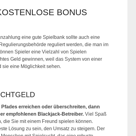
 KOSTENLOSE BONUS
nzahlung eine gute Spielbank sollte auch eine
Regulierungsbehörde reguliert werden, die man im
können Spieler eine Vielzahl von Spielen
htes Geld gewinnen, weil das System von einer
d sie eine Möglichkeit sehen.
ECHTGELD
Pfades erreichen oder überschreiten, dann
 der empfohlenen Blackjack-Betreiber.
Viel Spaß
 die Sie mit einem Freund spielen können.
beste Lösung zu sein, den Umsatz zu steigern. Der
r Menschen mit Spielsucht, das eine robuste