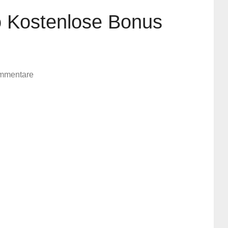
o Kostenlose Bonus
mmentare