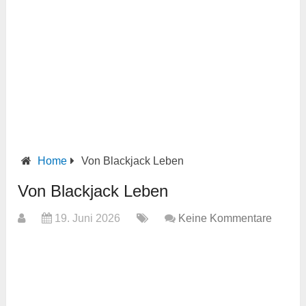
Home
Von Blackjack Leben
Von Blackjack Leben
19. Juni 2026
Keine Kommentare