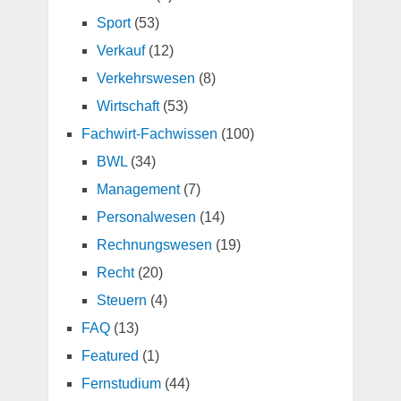
Sport
(53)
Verkauf
(12)
Verkehrswesen
(8)
Wirtschaft
(53)
Fachwirt-Fachwissen
(100)
BWL
(34)
Management
(7)
Personalwesen
(14)
Rechnungswesen
(19)
Recht
(20)
Steuern
(4)
FAQ
(13)
Featured
(1)
Fernstudium
(44)