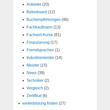
Anbieter
(20)
Betriebswirt
(12)
Buchempfehlungen
(46)
Fachkaufmann
(13)
Fachwirt-Kurse
(81)
Finanzierung
(17)
Fremdsprachen
(1)
Industriemeister
(14)
Meister
(15)
News
(39)
Techniker
(2)
Vergleich
(2)
Zertifikat
(6)
weiterbildung finden
(27)