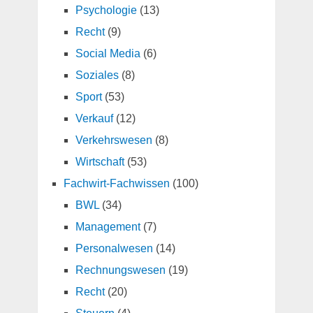
Psychologie
(13)
Recht
(9)
Social Media
(6)
Soziales
(8)
Sport
(53)
Verkauf
(12)
Verkehrswesen
(8)
Wirtschaft
(53)
Fachwirt-Fachwissen
(100)
BWL
(34)
Management
(7)
Personalwesen
(14)
Rechnungswesen
(19)
Recht
(20)