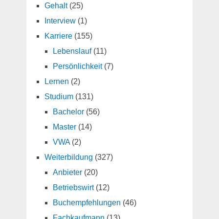
Gehalt
(25)
Interview
(1)
Karriere
(155)
Lebenslauf
(11)
Persönlichkeit
(7)
Lernen
(2)
Studium
(131)
Bachelor
(56)
Master
(14)
VWA
(2)
Weiterbildung
(327)
Anbieter
(20)
Betriebswirt
(12)
Buchempfehlungen
(46)
Fachkaufmann
(13)