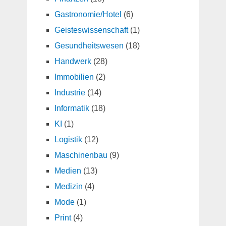
Gastronomie/Hotel
(6)
Geisteswissenschaft
(1)
Gesundheitswesen
(18)
Handwerk
(28)
Immobilien
(2)
Industrie
(14)
Informatik
(18)
KI
(1)
Logistik
(12)
Maschinenbau
(9)
Medien
(13)
Medizin
(4)
Mode
(1)
Print
(4)