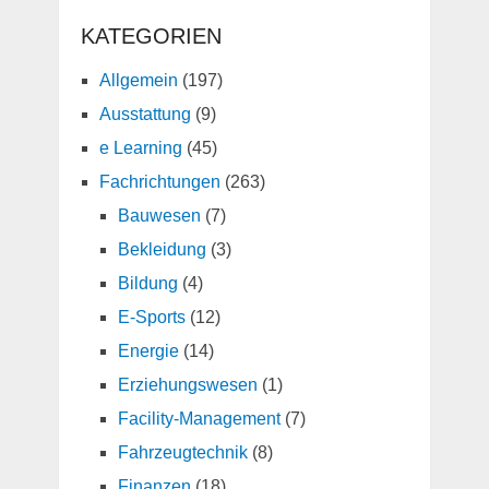
KATEGORIEN
Allgemein
(197)
Ausstattung
(9)
e Learning
(45)
Fachrichtungen
(263)
Bauwesen
(7)
Bekleidung
(3)
Bildung
(4)
E-Sports
(12)
Energie
(14)
Erziehungswesen
(1)
Facility-Management
(7)
Fahrzeugtechnik
(8)
Finanzen
(18)