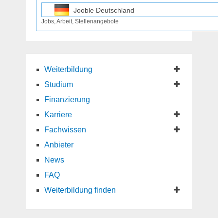
Jooble Deutschland
Jobs, Arbeit, Stellenangebote
Jooble Osterreich
Jooble Schweiz
Weiterbildung
Studium
Finanzierung
Karriere
Fachwissen
Anbieter
News
FAQ
Weiterbildung finden