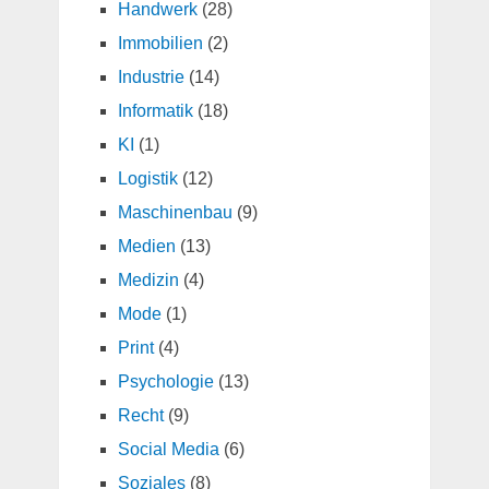
Handwerk
(28)
Immobilien
(2)
Industrie
(14)
Informatik
(18)
KI
(1)
Logistik
(12)
Maschinenbau
(9)
Medien
(13)
Medizin
(4)
Mode
(1)
Print
(4)
Psychologie
(13)
Recht
(9)
Social Media
(6)
Soziales
(8)