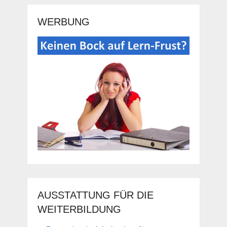
WERBUNG
AUSSTATTUNG FÜR DIE
WEITERBILDUNG