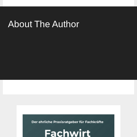
About The Author