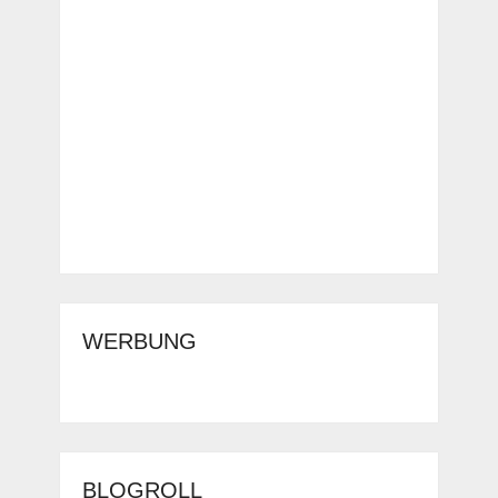
WERBUNG
BLOGROLL