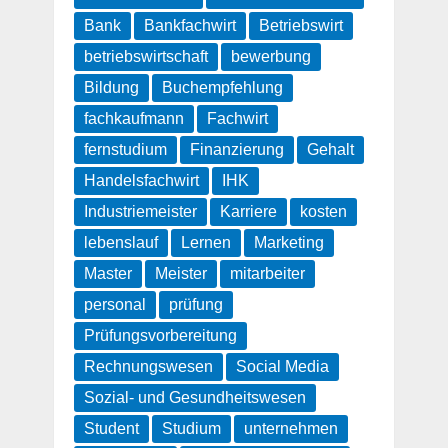
Bank
Bankfachwirt
Betriebswirt
betriebswirtschaft
bewerbung
Bildung
Buchempfehlung
fachkaufmann
Fachwirt
fernstudium
Finanzierung
Gehalt
Handelsfachwirt
IHK
Industriemeister
Karriere
kosten
lebenslauf
Lernen
Marketing
Master
Meister
mitarbeiter
personal
prüfung
Prüfungsvorbereitung
Rechnungswesen
Social Media
Sozial- und Gesundheitswesen
Student
Studium
unternehmen