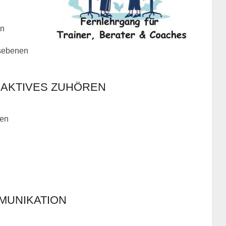
on
sebenen
AKTIVES ZUHÖREN
ien
UNIKATION