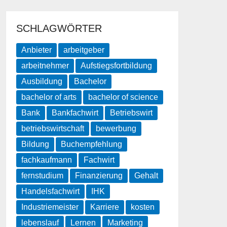
SCHLAGWÖRTER
Anbieter
arbeitgeber
arbeitnehmer
Aufstiegsfortbildung
Ausbildung
Bachelor
bachelor of arts
bachelor of science
Bank
Bankfachwirt
Betriebswirt
betriebswirtschaft
bewerbung
Bildung
Buchempfehlung
fachkaufmann
Fachwirt
fernstudium
Finanzierung
Gehalt
Handelsfachwirt
IHK
Industriemeister
Karriere
kosten
lebenslauf
Lernen
Marketing