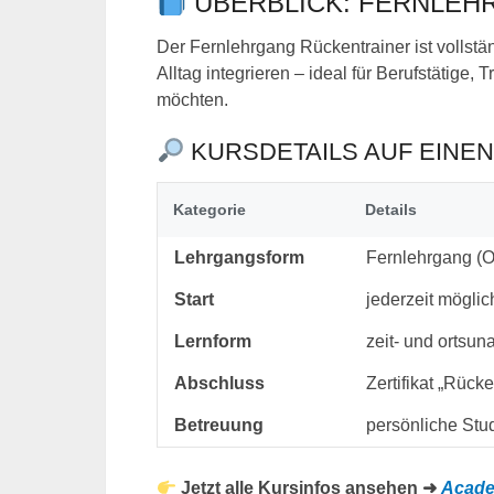
ÜBERBLICK: FERNLEH
Der Fernlehrgang Rückentrainer ist vollstän
Alltag integrieren – ideal für Berufstätige, T
möchten.
KURSDETAILS AUF EINEN
Kategorie
Details
Lehrgangsform
Fernlehrgang (O
Start
jederzeit möglic
Lernform
zeit- und ortsu
Abschluss
Zertifikat „Rücke
Betreuung
persönliche St
Jetzt alle Kursinfos ansehen ➜
Acade