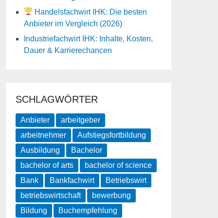
Handelsfachwirt IHK: Die besten
Anbieter im Vergleich (2026)
Industriefachwirt IHK: Inhalte, Kosten,
Dauer & Karrierechancen
SCHLAGWÖRTER
Anbieter
arbeitgeber
arbeitnehmer
Aufstiegsfortbildung
Ausbildung
Bachelor
bachelor of arts
bachelor of science
Bank
Bankfachwirt
Betriebswirt
betriebswirtschaft
bewerbung
Bildung
Buchempfehlung