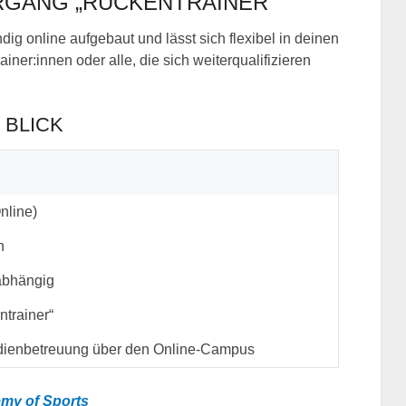
RGANG „RÜCKENTRAINER“
dig online aufgebaut und lässt sich flexibel in deinen
rainer:innen oder alle, die sich weiterqualifizieren
 BLICK
nline)
h
nabhängig
ntrainer“
udienbetreuung über den Online-Campus
my of Sports