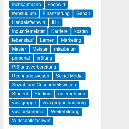
fachkaufmann
Fachwirt
fernstudium
Finanzierung
Gehalt
Handelsfachwirt
IHK
Industriemeister
Karriere
kosten
lebenslauf
Lernen
Marketing
Master
Meister
mitarbeiter
personal
prüfung
Prüfungsvorbereitung
Rechnungswesen
Social Media
Sozial- und Gesundheitswesen
Student
Studium
unternehmen
vwa gruppe
vwa gruppe hamburg
vwa oekonomie
Weiterbildung
Wirtschaftsfachwirt