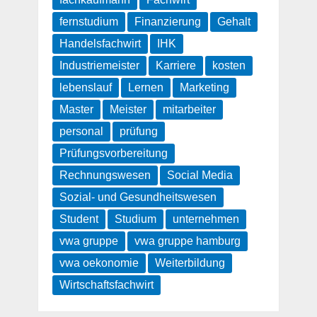
fernstudium
Finanzierung
Gehalt
Handelsfachwirt
IHK
Industriemeister
Karriere
kosten
lebenslauf
Lernen
Marketing
Master
Meister
mitarbeiter
personal
prüfung
Prüfungsvorbereitung
Rechnungswesen
Social Media
Sozial- und Gesundheitswesen
Student
Studium
unternehmen
vwa gruppe
vwa gruppe hamburg
vwa oekonomie
Weiterbildung
Wirtschaftsfachwirt