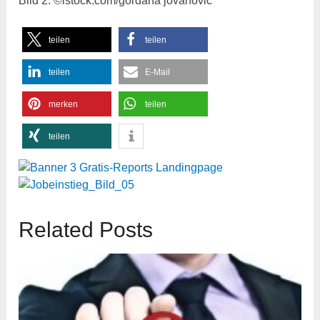
Bild 2: ©istock.com/gordana jovanovic
teilen
teilen
teilen
E-Mail
merken
teilen
teilen
Related Posts