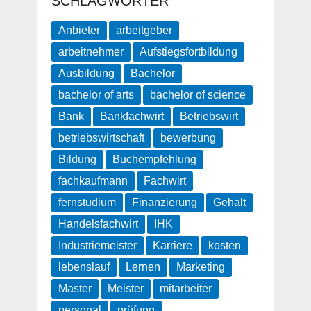
SCHLAGWÖRTER
Anbieter
arbeitgeber
arbeitnehmer
Aufstiegsfortbildung
Ausbildung
Bachelor
bachelor of arts
bachelor of science
Bank
Bankfachwirt
Betriebswirt
betriebswirtschaft
bewerbung
Bildung
Buchempfehlung
fachkaufmann
Fachwirt
fernstudium
Finanzierung
Gehalt
Handelsfachwirt
IHK
Industriemeister
Karriere
kosten
lebenslauf
Lernen
Marketing
Master
Meister
mitarbeiter
personal
prüfung