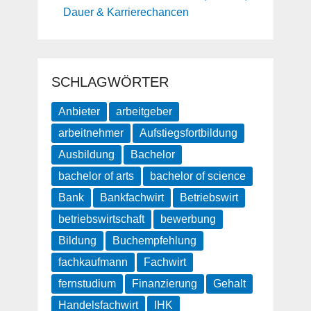
Dauer & Karrierechancen
SCHLAGWÖRTER
Anbieter
arbeitgeber
arbeitnehmer
Aufstiegsfortbildung
Ausbildung
Bachelor
bachelor of arts
bachelor of science
Bank
Bankfachwirt
Betriebswirt
betriebswirtschaft
bewerbung
Bildung
Buchempfehlung
fachkaufmann
Fachwirt
fernstudium
Finanzierung
Gehalt
Handelsfachwirt
IHK