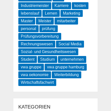
Industriemeister
Karriere
kosten
lebenslauf
Lernen
Marketing
Master
Meister
mitarbeiter
personal
prüfung
Prüfungsvorbereitung
Rechnungswesen
Social Media
Sozial- und Gesundheitswesen
Student
Studium
unternehmen
vwa gruppe
vwa gruppe hamburg
vwa oekonomie
Weiterbildung
Wirtschaftsfachwirt
KATEGORIEN